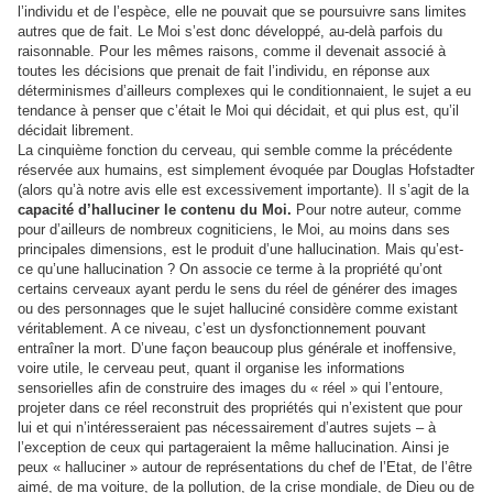
l’individu et de l’espèce, elle ne pouvait que se poursuivre sans limites
autres que de fait. Le Moi s’est donc développé, au-delà parfois du
raisonnable. Pour les mêmes raisons, comme il devenait associé à
toutes les décisions que prenait de fait l’individu, en réponse aux
déterminismes d’ailleurs complexes qui le conditionnaient, le sujet a eu
tendance à penser que c’était le Moi qui décidait, et qui plus est, qu’il
décidait librement.
La cinquième fonction du cerveau, qui semble comme la précédente
réservée aux humains, est simplement évoquée par Douglas Hofstadter
(alors qu’à notre avis elle est excessivement importante). Il s’agit de la
capacité d’halluciner le contenu du Moi.
Pour notre auteur, comme
pour d’ailleurs de nombreux cogniticiens, le Moi, au moins dans ses
principales dimensions, est le produit d’une hallucination. Mais qu’est-
ce qu’une hallucination ? On associe ce terme à la propriété qu’ont
certains cerveaux ayant perdu le sens du réel de générer des images
ou des personnages que le sujet halluciné considère comme existant
véritablement. A ce niveau, c’est un dysfonctionnement pouvant
entraîner la mort. D’une façon beaucoup plus générale et inoffensive,
voire utile, le cerveau peut, quant il organise les informations
sensorielles afin de construire des images du « réel » qui l’entoure,
projeter dans ce réel reconstruit des propriétés qui n’existent que pour
lui et qui n’intéresseraient pas nécessairement d’autres sujets – à
l’exception de ceux qui partageraient la même hallucination. Ainsi je
peux « halluciner » autour de représentations du chef de l’Etat, de l’être
aimé, de ma voiture, de la pollution, de la crise mondiale, de Dieu ou de