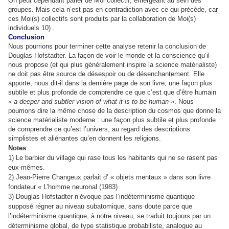
On peut cependant parler de Moi collectif, émergeant au sein des
groupes. Mais cela n’est pas en contradiction avec ce qui précède, car
ces Moi(s) collectifs sont produits par la collaboration de Moi(s)
individuels 10) .
Conclusion
Nous pourrions pour terminer cette analyse retenir la conclusion de
Douglas Hofstadter. La façon de voir le monde et la conscience qu’il
nous propose (et qui plus généralement inspire la science matérialiste)
ne doit pas être source de désespoir ou de désenchantement. Elle
apporte, nous dit-il dans la dernière page de son livre, une façon plus
subtile et plus profonde de comprendre ce que c’est que d’être humain
« a deeper and subtler vision of what it is to be human »
. Nous
pourrions dire la même chose de la description du cosmos que donne la
science matérialiste moderne : une façon plus subtile et plus profonde
de comprendre ce qu’est l’univers, au regard des descriptions
simplistes et aliénantes qu’en donnent les religions.
Notes
1)
Le barbier du village qui rase tous les habitants qui ne se rasent pas
eux-mêmes.
2)
Jean-Pierre Changeux parlait d’ « objets mentaux » dans son livre
fondateur « L’homme neuronal (1983)
3)
Douglas Hofstadter n’évoque pas l’indéterminisme quantique
supposé régner au niveau subatomique, sans doute parce que
l’indéterminisme quantique, à notre niveau, se traduit toujours par un
déterminisme global, de type statistique probabiliste, analogue au