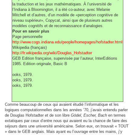
la traduction et les jeux mathématiques. À l’université de
l’Indiana à Bloomington, il a été co-auteur, avec Melanie
Mitchell et d’autres, d’un modèle de «perception cognitive de
niveau supérieur», Copycat, ainsi que de plusieurs autres
modèles cognitifs et de reconnaissance d’analogies.
Pour en savoir plus
Page personnelle
http://www.cogs.indiana.edu/people/homepages/hofstadter.html
Wikipedia (français)
http://fr.wikipedia.org/wiki/Douglas_Hofstadter
GEB Edition française, supervisée par l’auteur, InterEditions
1985. Edition originale, Basic B
ooks, 1979.
ooks, 1979.
ooks, 1979.
Comme beaucoup de ceux qui avaient étudié l’informatique et les
logiques computationnelles dans les années ’70, j’avais entendu parler
de Douglas Hofstadter et de son libre
Gödel, Escher, Bach
en termes
extatiques par ceux d’entre nous qui avaient eu la chance de faire des
séjours dans une université américaine. Selon eux, on trouvait « TOUT
» dans le GEB anglais. Mais ayant eu l’ouvrage entre les mains, j’y