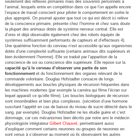
seulement des réflexes primaires mais des souvenirs personnels à
l’animal, lesquels entre en compétition dans ce que l’on appelle encore
l’espace de travail conscient pour piloter le comportement en sortie le
plus approprié. On pourrait ajouter que tout ce qui est décrit ici relève
de la conscience primaire, présente chez l’homme et chez sans doute
la plupart des animaux dotés de système nerveux central. Elle est
d’ores et déjà observable également chez des robots équipés de
systèmes suffisamment performants de capteurs et d’effecteurs 4).
Une quatrième fonction du cerveau n’est accessible qu’aux organismes
dotés d’une complexité suffisante (certains animaux dits supérieurs et
bien évidemment l’homme). Elle se traduit par l’apparition de la
conscience de soi ou conscience dite supérieure. Elle repose sur la
capacité qu’à le cerveau d’observer une partie de son
fonctionnement
et du fonctionnement des organes relevant de la
commande volontaire. Douglas Hofstadter consacre de longs
développements aux boucles physiques de récursion fréquentes dans
les machines modernes (par exemple la caméra qui filme l’écran sur
lequel apparaît ce qu’elle filme). Les boucles biologiques de récursion
sont innombrables et bien plus complexes. (sécrétion d’une hormone
suscitant l’appétit en cas de baisse du niveau de sucre détecté dans le
sang, par exemple). Douglas Hofstadter ne les étudie guère et c’est
dommage, car ces mécanismes bien décrits par notre ami le médecin
physiologiste intégrateur
Gilbert Chauvet,
permettraient aussi
d’expliquer comment certains neurones ou groupes de neurones en
sont venus à s’observer au moment où ils observaient les autres