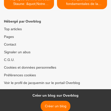
Staune: &quot;Notre
fondamentales de la
existence a-t-elle un sens?
physique paraissent-elles
&quot;
ajustées pour permettre la
vie et la conscience ? >
Hébergé par Overblog
Top articles
Pages
Contact
Signaler un abus
C.G.U.
Cookies et données personnelles
Préférences cookies
Voir le profil de jacquemin sur le portail Overblog
Créer un blog sur Overblog
Créer un blog