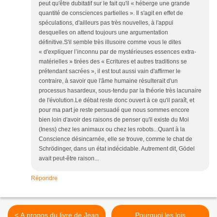
peut qu'être dubitatif sur le fait qu'il « héberge une grande
quantité de consciences partielles ». Il s'agit en effet de
spéculations, d'ailleurs pas très nouvelles, à l'appui
desquelles on attend toujours une argumentation
définitive.S'il semble très illusoire comme vous le dites
« d'expliquer l’inconnu par de mystérieuses essences extra-
matérielles » tirées des « Ecritures et autres traditions se
prétendant sacrées », il est tout aussi vain d'affirmer le
contraire, à savoir que l'âme humaine résulterait d'un
processus hasardeux, sous-tendu par la théorie très lacunaire
de l'évolution.Le débat reste donc ouvert à ce qu'il paraît, et
pour ma part je reste persuadé que nous sommes encore
bien loin d'avoir des raisons de penser qu'il existe du Moi
(Iness) chez les animaux ou chez les robots...Quant à la
Conscience désincarnée, elle se trouve, comme le chat de
Schrödinger, dans un état indécidable. Autrement dit, Gödel
avait peut-être raison...
Répondre
< A propos du livre de Jean
Pourquoi les lois