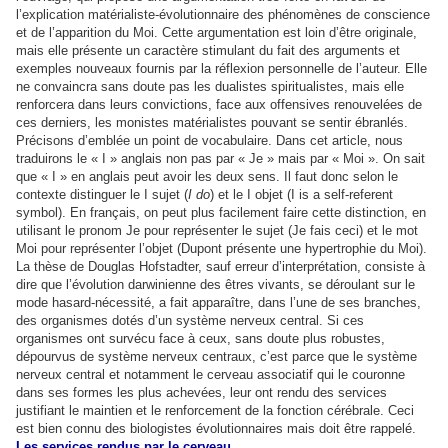
l’explication matérialiste-évolutionnaire des phénomènes de conscience
et de l’apparition du Moi. Cette argumentation est loin d’être originale,
mais elle présente un caractère stimulant du fait des arguments et
exemples nouveaux fournis par la réflexion personnelle de l’auteur. Elle
ne convaincra sans doute pas les dualistes spiritualistes, mais elle
renforcera dans leurs convictions, face aux offensives renouvelées de
ces derniers, les monistes matérialistes pouvant se sentir ébranlés.
Précisons d’emblée un point de vocabulaire. Dans cet article, nous
traduirons le « I » anglais non pas par « Je » mais par « Moi ». On sait
que « I » en anglais peut avoir les deux sens. Il faut donc selon le
contexte distinguer le I sujet (
I do
) et le I objet (I is a self-referent
symbol). En français, on peut plus facilement faire cette distinction, en
utilisant le pronom Je pour représenter le sujet (Je fais ceci) et le mot
Moi pour représenter l’objet (Dupont présente une hypertrophie du Moi).
La thèse de Douglas Hofstadter, sauf erreur d’interprétation, consiste à
dire que l’évolution darwinienne des êtres vivants, se déroulant sur le
mode hasard-nécessité, a fait apparaître, dans l’une de ses branches,
des organismes dotés d’un système nerveux central. Si ces
organismes ont survécu face à ceux, sans doute plus robustes,
dépourvus de système nerveux centraux, c’est parce que le système
nerveux central et notamment le cerveau associatif qui le couronne
dans ses formes les plus achevées, leur ont rendu des services
justifiant le maintien et le renforcement de la fonction cérébrale. Ceci
est bien connu des biologistes évolutionnaires mais doit être rappelé.
Les services rendus par le cerveau