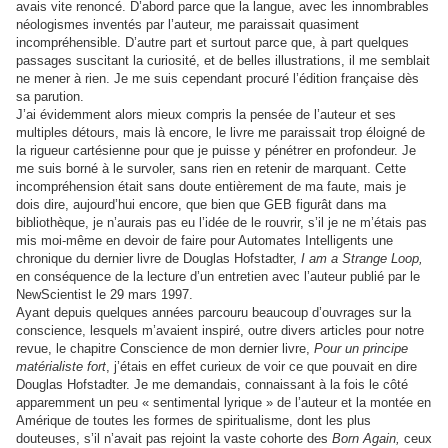
avais vite renoncé. D’abord parce que la langue, avec les innombrables
néologismes inventés par l’auteur, me paraissait quasiment
incompréhensible. D’autre part et surtout parce que, à part quelques
passages suscitant la curiosité, et de belles illustrations, il me semblait
ne mener à rien. Je me suis cependant procuré l’édition française dès
sa parution.
J’ai évidemment alors mieux compris la pensée de l’auteur et ses
multiples détours, mais là encore, le livre me paraissait trop éloigné de
la rigueur cartésienne pour que je puisse y pénétrer en profondeur. Je
me suis borné à le survoler, sans rien en retenir de marquant. Cette
incompréhension était sans doute entièrement de ma faute, mais je
dois dire, aujourd’hui encore, que bien que GEB figurât dans ma
bibliothèque, je n’aurais pas eu l’idée de le rouvrir, s’il je ne m’étais pas
mis moi-même en devoir de faire pour Automates Intelligents une
chronique du dernier livre de Douglas Hofstadter,
I am a Strange Loop,
en conséquence de la lecture d’un entretien avec l’auteur publié par le
NewScientist le 29 mars 1997.
Ayant depuis quelques années parcouru beaucoup d’ouvrages sur la
conscience, lesquels m’avaient inspiré, outre divers articles pour notre
revue, le chapitre Conscience de mon dernier livre,
Pour un principe
matérialiste fort
, j’étais en effet curieux de voir ce que pouvait en dire
Douglas Hofstadter. Je me demandais, connaissant à la fois le côté
apparemment un peu « sentimental lyrique » de l’auteur et la montée en
Amérique de toutes les formes de spiritualisme, dont les plus
douteuses, s’il n’avait pas rejoint la vaste cohorte des
Born Again,
ceux