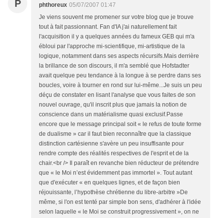
P
phthoreux
05/07/2007 01:47
Je viens souvent me promener sur votre blog que je trouve
tout à fait passionnant. Fan d'IA j'ai naturellement fait
l'acquisition il y a quelques années du fameux GEB qui m'a
ébloui par l'approche mi-scientifique, mi-artistique de la
logique, notamment dans ses aspects récursifs.Mais derrière
la brillance de son discours, il m'a semblé que Hofstadter
avait quelque peu tendance à la longue à se perdre dans ses
boucles, voire à tourner en rond sur lui-même...Je suis un peu
déçu de constater en lisant l'analyse que vous faites de son
nouvel ouvrage, qu'il inscrit plus que jamais la notion de
conscience dans un matérialisme quasi exclusif.Passe
encore que le message principal soit « le refus de toute forme
de dualisme » car il faut bien reconnaître que la classique
distinction cartésienne s'avère un peu insuffisante pour
rendre compte des réalités respectives de l'esprit et de la
chair.<br /> Il paraît en revanche bien réducteur de prétendre
que « le Moi n’est évidemment pas immortel ». Tout autant
que d'exécuter « en quelques lignes, et de façon bien
réjouissante, l’hypothèse chrétienne du libre-arbitre »De
même, si l'on est tenté par simple bon sens, d'adhérer à l'idée
selon laquelle « le Moi se construit progressivement », on ne