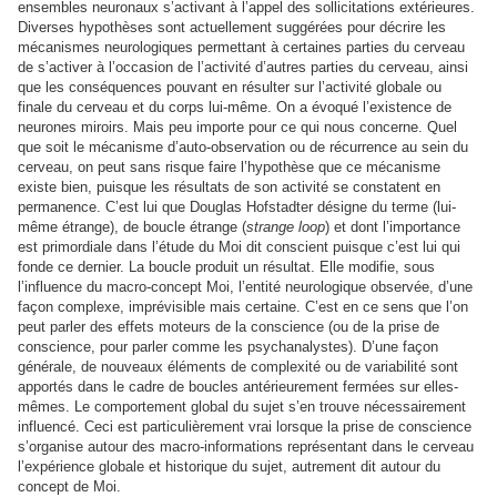
ensembles neuronaux s’activant à l’appel des sollicitations extérieures.
Diverses hypothèses sont actuellement suggérées pour décrire les
mécanismes neurologiques permettant à certaines parties du cerveau
de s’activer à l’occasion de l’activité d’autres parties du cerveau, ainsi
que les conséquences pouvant en résulter sur l’activité globale ou
finale du cerveau et du corps lui-même. On a évoqué l’existence de
neurones miroirs. Mais peu importe pour ce qui nous concerne. Quel
que soit le mécanisme d’auto-observation ou de récurrence au sein du
cerveau, on peut sans risque faire l’hypothèse que ce mécanisme
existe bien, puisque les résultats de son activité se constatent en
permanence. C’est lui que Douglas Hofstadter désigne du terme (lui-
même étrange), de boucle étrange (
strange loop
) et dont l’importance
est primordiale dans l’étude du Moi dit conscient puisque c’est lui qui
fonde ce dernier. La boucle produit un résultat. Elle modifie, sous
l’influence du macro-concept Moi, l’entité neurologique observée, d’une
façon complexe, imprévisible mais certaine. C’est en ce sens que l’on
peut parler des effets moteurs de la conscience (ou de la prise de
conscience, pour parler comme les psychanalystes). D’une façon
générale, de nouveaux éléments de complexité ou de variabilité sont
apportés dans le cadre de boucles antérieurement fermées sur elles-
mêmes. Le comportement global du sujet s’en trouve nécessairement
influencé. Ceci est particulièrement vrai lorsque la prise de conscience
s’organise autour des macro-informations représentant dans le cerveau
l’expérience globale et historique du sujet, autrement dit autour du
concept de Moi.