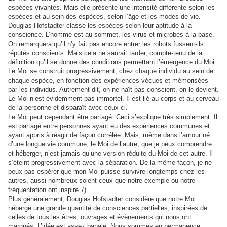
espèces vivantes. Mais elle présente une intensité différente selon les
espèces et au sein des espèces, selon l’âge et les modes de vie.
Douglas Hofstadter classe les espèces selon leur aptitude à la
conscience. L’homme est au sommet, les virus et microbes à la base.
On remarquera qu’il n’y fait pas encore entrer les robots fussent-ils
réputés conscients. Mais cela ne saurait tarder, compte-tenu de la
définition qu’il se donne des conditions permettant l’émergence du Moi.
Le Moi se construit progressivement, chez chaque individu au sein de
chaque espèce, en fonction des expériences vécues et mémorisées
par les individus. Autrement dit, on ne naît pas conscient, on le devient.
Le Moi n’est évidemment pas immortel. Il est lié au corps et au cerveau
de la personne et disparaît avec ceux-ci.
Le Moi peut cependant être partagé. Ceci s’explique très simplement. Il
est partagé entre personnes ayant eu des expériences communes et
ayant appris à réagir de façon corrélée. Mais, même dans l’amour né
d’une longue vie commune, le Moi de l’autre, que je peux comprendre
et héberger, n’est jamais qu’une version réduite du Moi de cet autre. Il
s’éteint progressivement avec la séparation. De la même façon, je ne
peux pas espérer que mon Moi puisse survivre longtemps chez les
autres, aussi nombreux soient ceux que notre exemple ou notre
fréquentation ont inspiré 7).
Plus généralement, Douglas Hofstadter considère que notre Moi
héberge une grande quantité de consciences partielles, inspirées de
celles de tous les êtres, ouvrages et évènements qui nous ont
marqués. L’idée est assez banale. Nous sommes en permanence