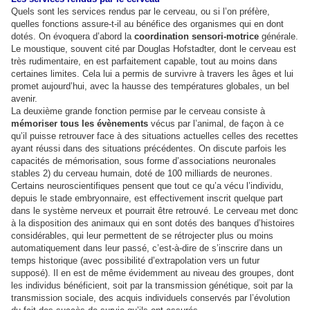
Quels sont les services rendus par le cerveau, ou si l’on préfère,
quelles fonctions assure-t-il au bénéfice des organismes qui en dont
dotés. On évoquera d’abord la
coordination sensori-motrice
générale.
Le moustique, souvent cité par Douglas Hofstadter, dont le cerveau est
très rudimentaire, en est parfaitement capable, tout au moins dans
certaines limites. Cela lui a permis de survivre à travers les âges et lui
promet aujourd’hui, avec la hausse des températures globales, un bel
avenir.
La deuxième grande fonction permise par le cerveau consiste à
mémoriser tous les évènements
vécus par l’animal, de façon à ce
qu’il puisse retrouver face à des situations actuelles celles des recettes
ayant réussi dans des situations précédentes. On discute parfois les
capacités de mémorisation, sous forme d’associations neuronales
stables 2) du cerveau humain, doté de 100 milliards de neurones.
Certains neuroscientifiques pensent que tout ce qu’a vécu l’individu,
depuis le stade embryonnaire, est effectivement inscrit quelque part
dans le système nerveux et pourrait être retrouvé. Le cerveau met donc
à la disposition des animaux qui en sont dotés des banques d’histoires
considérables, qui leur permettent de se rétrojecter plus ou moins
automatiquement dans leur passé, c’est-à-dire de s’inscrire dans un
temps historique (avec possibilité d’extrapolation vers un futur
supposé). Il en est de même évidemment au niveau des groupes, dont
les individus bénéficient, soit par la transmission génétique, soit par la
transmission sociale, des acquis individuels conservés par l’évolution