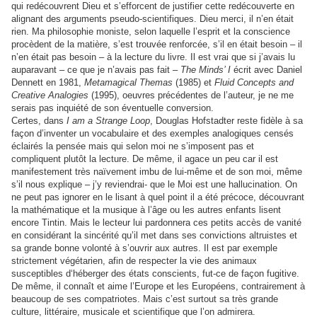
qui redécouvrent Dieu et s’efforcent de justifier cette redécouverte en
alignant des arguments pseudo-scientifiques. Dieu merci, il n’en était
rien. Ma philosophie moniste, selon laquelle l’esprit et la conscience
procèdent de la matière, s’est trouvée renforcée, s’il en était besoin – il
n’en était pas besoin – à la lecture du livre. Il est vrai que si j’avais lu
auparavant – ce que je n’avais pas fait –
The Minds’ I
écrit avec Daniel
Dennett en 1981,
Metamagical Themas
(1985) et
Fluid Concepts and
Creative Analogies
(1995), oeuvres précédentes de l’auteur, je ne me
serais pas inquiété de son éventuelle conversion.
Certes, dans
I am a Strange Loop
, Douglas Hofstadter reste fidèle à sa
façon d’inventer un vocabulaire et des exemples analogiques censés
éclairés la pensée mais qui selon moi ne s’imposent pas et
compliquent plutôt la lecture. De même, il agace un peu car il est
manifestement très naïvement imbu de lui-même et de son moi, même
s’il nous explique – j’y reviendrai- que le Moi est une hallucination. On
ne peut pas ignorer en le lisant à quel point il a été précoce, découvrant
la mathématique et la musique à l’âge ou les autres enfants lisent
encore Tintin. Mais le lecteur lui pardonnera ces petits accès de vanité
en considérant la sincérité qu’il met dans ses convictions altruistes et
sa grande bonne volonté à s’ouvrir aux autres. Il est par exemple
strictement végétarien, afin de respecter la vie des animaux
susceptibles d‘héberger des états conscients, fut-ce de façon fugitive.
De même, il connaît et aime l’Europe et les Européens, contrairement à
beaucoup de ses compatriotes. Mais c’est surtout sa très grande
culture, littéraire, musicale et scientifique que l’on admirera.