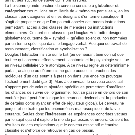
du fait des succès de survie qu’ils ont assurés.
La troisième grande fonction du cerveau consiste à
globaliser et
catégoriser
ces millions ou milliards de « mémoires partielles », en les
classant par catégories et en les désignant d’un terme spécifique. Il
s’agit de proposer ce que l’on pourrait appeler des macro-instructions
permettant l’accès à des classes de mémoires ou instructions
élémentaires. Ce sont ces classes que Douglas Hofstadter désigne
globalement du terme de « symbol », qu’elles soient ou non nommées
par un terme spécifique dans le langage verbal. Pourquoi ce travail de
regroupement, classification et symbolisation ?
Douglas Hofstadter insiste sur le fait (au demeurant bien connu) que
tout ce qui concerne effectivement l’anatomie et la physiologie se situe
au niveau cellulaire voire atomique. A ce niveau règne un déterminisme
parfait, analogue au déterminisme grâce auquel l’interaction des
molécules d’un gaz soumis à pression dans une enceinte provoque
l’échauffement dudit gaz 3) Mais à ce niveau, le cerveau associatif
n’apporte pas de valeurs ajoutées spécifiques permettant d’améliorer
les chances de survie de l’organisme. Tout se passe en dehors de son
contrôle (sauf peut-être lorsque les neurones déclenchent la production
de certains corps ayant un effet de régulateur global). Le cerveau ne
perçoit et ne traite que les phénomènes macroscopiques de la vie
courante. Seules donc l’intéressent les expériences concrètes vécues
par le sujet quand il explore le monde par essais et erreurs. Ce sont les
résultats de ces explorations que le cerveau associatif mémorise,
classifie et s’efforce de retrouver en cas de besoin.