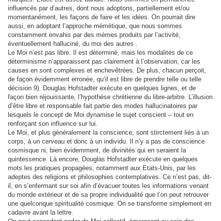
influencés par d’autres, dont nous adoptons, partiellement et/ou
momentanément, les façons de faire et les idées. On pourrait dire
aussi, en adoptant l’approche
mémétique
, que nous sommes
constamment envahis par des mèmes produits par l’activité,
éventuellement halluciné, du moi des autres .
Le Moi n’est pas libre. Il est déterminé, mais les modalités de ce
déterminisme n’apparaissent pas clairement à l’observation, car les
causes en sont complexes et enchevêtrées. De plus, chacun perçoit,
de façon évidemment erronée, qu’il est libre de prendre telle ou telle
décision 9). Douglas Hofstadter exécute en quelques lignes, et de
façon bien réjouissante, l’hypothèse chrétienne du libre-arbitre. L’illusion
d’être libre et responsable fait partie des modes hallucinatoires par
lesquels le concept de Moi dynamise le sujet conscient – tout en
renforçant son influence sur lui.
Le Moi, et plus généralement la conscience, sont stirctement liés à un
corps, à un cerveau et donc à un individu. Il n’y a pas de conscience
cosmisque ni, bien évidemment, de divinités qui en seraient la
quintessence. Là encore,
Douglas Hofstadter
exécute en quelques
mots les pratiques propagées, notamment aux Etats-Unis, par les
adeptes des religions et philosophies contemplatives. Ce n’est pas, dit-
il, en s’enfermant sur soi afin d’évacuer toutes les informations venant
du monde extérieur et de sa propre individualité que l’on peut retrouver
une quelconque spiritualité cosmique. On se transforme simplement en
cadavre avant la lettre.