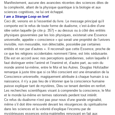
Manifestement, aucune des avancées récentes des sciences dites de
la complexité, allant de la physique quantique à la biologie et aux
sciences cognitives, ne lui ont échappé.
I am a Strange Loop
en bref
Ceci dit, venons en à l’essentiel du livre. Le message principal qu’il
comporte est le refus de toute forme de dualisme, c’est-à-dire d’une
idée selon laquelle (je cite p. 357) « au dessus ou à côté des entités
physiques gouvernées par les lois physiques, existerait une Essence
universelle, appelée « conscience » qui serait une propriété de l’univers
invisible, non mesurable, non détectable, possédée par certaines
entités et non par d’autres ». Il reconnaît que cette Essence, proche de
ce que les religions occidentales nomment l’âme, est très séduisante.
Elle est en accord avec nos perceptions quotidiennes, selon laquelle il
faut distinguer entre l’animé et l’inanimé et, d’autre part, au sein du
monde animé lui-même, entre le Moi et les Autres. Douglas Hofstadter
remarque à juste titre que si ce Moi conscient est une émanation de la
Conscience universelle, magiquement attribuée à chaque humain à sa
naissance, il n’y a pas lieu de s’étonner que la conscience humaine
puisse expliquer tant de mystères, Dieu se tenant derrière en renfort.
Les recherches scientifiques visant à comprendre la conscience, le Moi
et le monde lui-même en termes rationnels perdent tout intérêt.
Ce refus du dualisme n’est pas pour nous d’une grande originalité,
même s’il doit être renouvelé devant les résurgences du spiritualisme
dans les sciences et la volonté d’explique l’inconnu par de
mystérieuses essences extra-matérielles renvoyant en fait aux