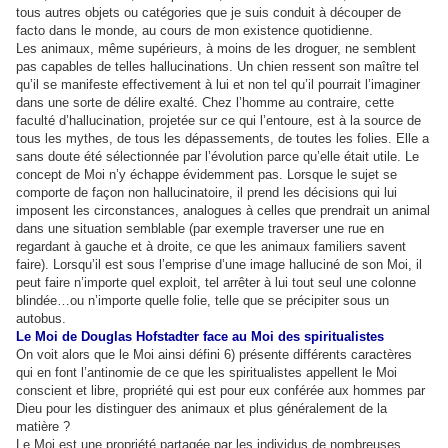
tous autres objets ou catégories que je suis conduit à découper de
facto dans le monde, au cours de mon existence quotidienne.
Les animaux, même supérieurs, à moins de les droguer, ne semblent
pas capables de telles hallucinations. Un chien ressent son maître tel
qu’il se manifeste effectivement à lui et non tel qu’il pourrait l’imaginer
dans une sorte de délire exalté. Chez l’homme au contraire, cette
faculté d’hallucination, projetée sur ce qui l’entoure, est à la source de
tous les mythes, de tous les dépassements, de toutes les folies. Elle a
sans doute été sélectionnée par l’évolution parce qu’elle était utile. Le
concept de Moi n’y échappe évidemment pas. Lorsque le sujet se
comporte de façon non hallucinatoire, il prend les décisions qui lui
imposent les circonstances, analogues à celles que prendrait un animal
dans une situation semblable (par exemple traverser une rue en
regardant à gauche et à droite, ce que les animaux familiers savent
faire). Lorsqu’il est sous l’emprise d’une image halluciné de son Moi, il
peut faire n’importe quel exploit, tel arrêter à lui tout seul une colonne
blindée…ou n’importe quelle folie, telle que se précipiter sous un
autobus.
Le Moi de Douglas Hofstadter face au Moi des spiritualistes
On voit alors que le Moi ainsi défini 6) présente différents caractères
qui en font l’antinomie de ce que les spiritualistes appellent le Moi
conscient et libre, propriété qui est pour eux conférée aux hommes par
Dieu pour les distinguer des animaux et plus généralement de la
matière ?
Le Moi est une propriété partagée par les individus de nombreuses