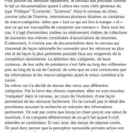
Pour pouvoir les retrouver rapidement, le cerveau doit procéder comme
le fait un documentaliste quand il utilise des mots clefs généraux du
type “Politique” “Economie”, “Sciences”. Ainsi le cerveau du chien,
comme celui de l’homme, mémorisera plusieurs dizaines ou centaines
de macro-catégories, telles que « tout ce qui est bon à manger » et «
tout ce qui est susceptible de comporter une menace ». Dans tous les
cas, il s’agit d’ensembles stables ou relativement stables de collections
de souvenirs eux-mêmes constituées d’associations de neurones.
Evidemment, il n’existe pas de documentaliste dans le cerveau qui
classerait de façon rationnelle les souvenirs pour les retrouver au plus
vite et de façon la plus pertinente possible face aux exigences de la
compétition darwinienne. La définition des catégories, de leurs
contenus, de leur ordre de préséance s’est faite au long des millénaires
puis au long de la vie de l’animal, de sorte que ne sont conservées que
les informations et les macro-catégories ayant le mieux contribué à la
survie.
De même nul n’a décidé de donner des noms aux différentes
catégories. Par la force des choses cependant, elles se sont trouvées
“marquées” dans le cerveau, au cours de l’évolution, d’une façon
permettant de les retrouver facilement. On ne connaît pas le détail des
procédures assurant la recherche en mémoire des informations
pertinentes. On sait par contre que lorsqu’un chien perçoit une odeur de
nourriture, il se comporte différemment de ce qu’il fait quand il croît
entendre un cambrioleur. Et ceci avec des temps de réponse courts.
On peut donc penser que la perception sensorielle primaire active non