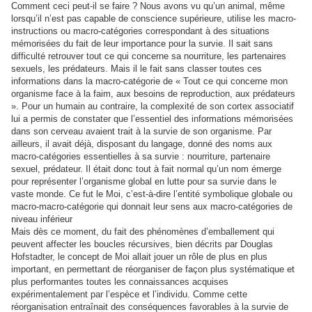
Comment ceci peut-il se faire ? Nous avons vu qu’un animal, même
lorsqu’il n’est pas capable de conscience supérieure, utilise les macro-
instructions ou macro-catégories correspondant à des situations
mémorisées du fait de leur importance pour la survie. Il sait sans
difficulté retrouver tout ce qui concerne sa nourriture, les partenaires
sexuels, les prédateurs. Mais il le fait sans classer toutes ces
informations dans la macro-catégorie de « Tout ce qui concerne mon
organisme face à la faim, aux besoins de reproduction, aux prédateurs
». Pour un humain au contraire, la complexité de son cortex associatif
lui a permis de constater que l’essentiel des informations mémorisées
dans son cerveau avaient trait à la survie de son organisme. Par
ailleurs, il avait déjà, disposant du langage, donné des noms aux
macro-catégories essentielles à sa survie : nourriture, partenaire
sexuel, prédateur. Il était donc tout à fait normal qu’un nom émerge
pour représenter l’organisme global en lutte pour sa survie dans le
vaste monde. Ce fut le Moi, c’est-à-dire l’entité symbolique globale ou
macro-macro-catégorie qui donnait leur sens aux macro-catégories de
niveau inférieur
Mais dès ce moment, du fait des phénomènes d’emballement qui
peuvent affecter les boucles récursives, bien décrits par Douglas
Hofstadter, le concept de Moi allait jouer un rôle de plus en plus
important, en permettant de réorganiser de façon plus systématique et
plus performantes toutes les connaissances acquises
expérimentalement par l’espèce et l’individu. Comme cette
réorganisation entraînait des conséquences favorables à la survie de