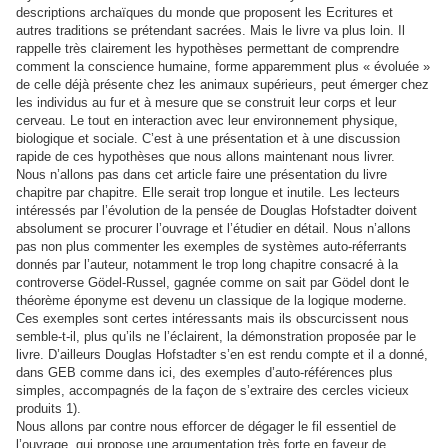
descriptions archaïques du monde que proposent les Ecritures et
autres traditions se prétendant sacrées. Mais le livre va plus loin. Il
rappelle très clairement les hypothèses permettant de comprendre
comment la conscience humaine, forme apparemment plus « évoluée »
de celle déjà présente chez les animaux supérieurs, peut émerger chez
les individus au fur et à mesure que se construit leur corps et leur
cerveau. Le tout en interaction avec leur environnement physique,
biologique et sociale. C’est à une présentation et à une discussion
rapide de ces hypothèses que nous allons maintenant nous livrer.
Nous n’allons pas dans cet article faire une présentation du livre
chapitre par chapitre. Elle serait trop longue et inutile. Les lecteurs
intéressés par l’évolution de la pensée de Douglas Hofstadter doivent
absolument se procurer l’ouvrage et l’étudier en détail. Nous n’allons
pas non plus commenter les exemples de systèmes auto-réferrants
donnés par l’auteur, notamment le trop long chapitre consacré à la
controverse Gödel-Russel, gagnée comme on sait par Gödel dont le
théorème éponyme est devenu un classique de la logique moderne.
Ces exemples sont certes intéressants mais ils obscurcissent nous
semble-t-il, plus qu’ils ne l’éclairent, la démonstration proposée par le
livre. D’ailleurs Douglas Hofstadter s’en est rendu compte et il a donné,
dans GEB comme dans ici, des exemples d’auto-références plus
simples, accompagnés de la façon de s’extraire des cercles vicieux
produits 1).
Nous allons par contre nous efforcer de dégager le fil essentiel de
l’ouvrage, qui propose une argumentation très forte en faveur de